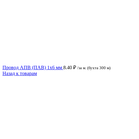
Провод АПВ (ПАВ) 1x6 мм
8.40
₽
/за м. (бухта 300 м)
Назад к товарам