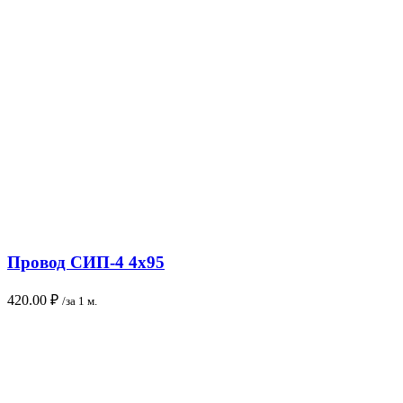
Провод СИП-4 4х95
420.00
₽
/за 1 м.