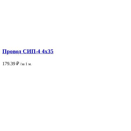
Провод СИП-4 4х35
179.39
₽
/за 1 м.