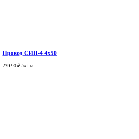
Провод СИП-4 4х50
239.90
₽
/за 1 м.